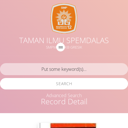
TAMAN ILMU SPEMDALAS
SMPM 12 GKB GRESIK
SEARCH
Advanced Search
Record Detail